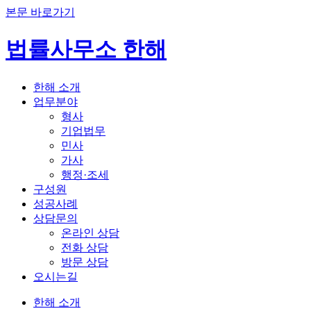
본문 바로가기
법률사무소 한해
한해 소개
업무분야
형사
기업법무
민사
가사
행정·조세
구성원
성공사례
상담문의
온라인 상담
전화 상담
방문 상담
오시는길
한해 소개