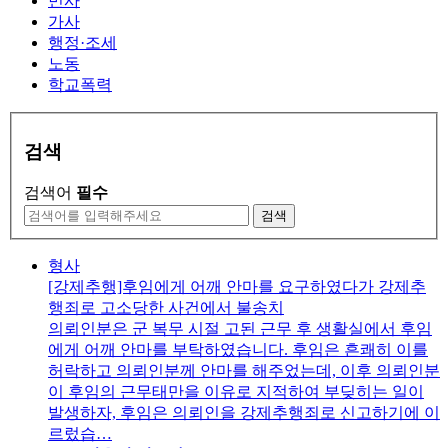
민사
가사
행정·조세
노동
학교폭력
검색
검색어
필수
검색
형사
[강제추행]후임에게 어깨 안마를 요구하였다가 강제추
행죄로 고소당한 사건에서 불송치
의뢰인분은 군 복무 시절 고된 근무 후 생활실에서 후임
에게 어깨 안마를 부탁하였습니다. 후임은 흔쾌히 이를
허락하고 의뢰인분께 안마를 해주었는데, 이후 의뢰인분
이 후임의 근무태만을 이유로 지적하여 부딪히는 일이
발생하자, 후임은 의뢰인을 강제추행죄로 신고하기에 이
르렀습…