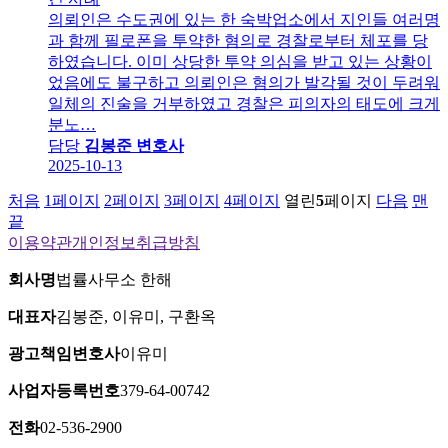
의뢰인은 수도권에 있는 한 숙박업소에서 지인들 여러명
과 함께 필로폰을 투약한 혐의로 경찰로부터 체포를 당
하였습니다. 이미 상당한 투약 의심을 받고 있는 상황이
었음에도 불구하고 의뢰인은 혐의가 발각될 것이 두려워
일체의 진술을 거부하였고 경찰은 피의자의 태도에 크게
분노…
담당
김봉준 변호사
2025-10-13
처음
1
페이지
2
페이지
3
페이지
4
페이지
열린
5
페이지
다음
맨
끝
이용약관
개인정보취급방침
회사명
법률사무소 한해
대표자
김봉준, 이유미, 구환옥
광고책임변호사
이유미
사업자등록번호
379-64-00742
전화
02-536-2900